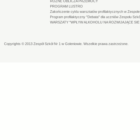
RÓŻNE OBLICZA PRZEMOCY
PROGRAM LUSTRO
Zakończenie cyklu warsztatów profilaktycznych w Zespole 
Program profilaktyczny "Debata" dla uczniów Zespołu Szkó
WARSZATY "WPŁYW ALKOHOLU NA ROZWIJAJĄCE SIE
Copyrights © 2013
Zespół Szkół Nr 1 w Goleniowie
. Wszelkie prawa zastrzeżone.