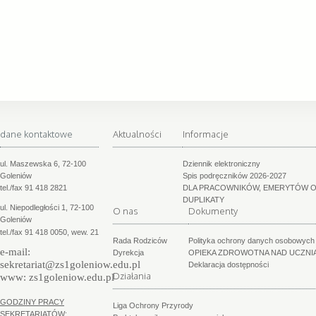
dane kontaktowe
Aktualności
Informacje
ul. Maszewska 6, 72-100
Dziennik elektroniczny
Goleniów
Spis podręczników 2026-2027
tel./fax 91 418 2821
DLA PRACOWNIKÓW, EMERYTÓW O
DUPLIKATY
ul. Niepodległości 1, 72-100
O nas
Dokumenty
Goleniów
tel./fax 91 418 0050, wew. 21
Rada Rodziców
Polityka ochrony danych osobowych 
e-mail:
Dyrekcja
OPIEKA ZDROWOTNA NAD UCZNI
sekretariat@zs1goleniow.edu.pl
Deklaracja dostępności
Działania
www:
zs1goleniow.edu.pl
GODZINY PRACY
Liga Ochrony Przyrody
SEKRETARIATÓW: