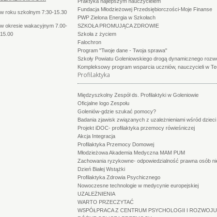
Praktyka najlepszym nauczycielem
Fundacja Młodzieżowej Przedsiębiorczości-Moje Finanse
w roku szkolnym 7:30-15.30
PWP Zielona Energia w Szkołach
w okresie wakacyjnym 7.00-
SZKOŁA PROMUJĄCA ZDROWIE
15.00
Szkoła z życiem
Falochron
Program "Twoje dane - Twoja sprawa"
Szkoły Powiatu Goleniowskiego drogą dynamicznego roz
Kompleksowy program wsparcia uczniów, nauczycieli w Te
Profilaktyka
Międzyszkolny Zespół ds. Profilaktyki w Goleniowie
Oficjalne logo Zespołu
Goleniów-gdzie szukać pomocy?
Badania zjawisk związanych z uzależnieniami wśród dzieci 
Projekt iDOC- profilaktyka przemocy rówieśniczej
Akcja Integracja
Profilaktyka Przemocy Domowej
Młodzieżowa Akademia Medyczna MAM PUM
Zachowania ryzykowne- odpowiedzialność prawna osób nie
Dzień Białej Wstążki
Profilaktyka Zdrowia Psychicznego
Nowoczesne technologie w medycynie europejskiej
UZALEŻNIENIA
WARTO PRZECZYTAĆ
WSPÓŁPRACA Z CENTRUM PSYCHOLOGII I ROZWOJU